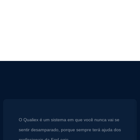
O Qualiex é um sistema em que você nunca vai se
sentir desamparado, porque sempre terá ajuda dos
profissionais da ForLogic.