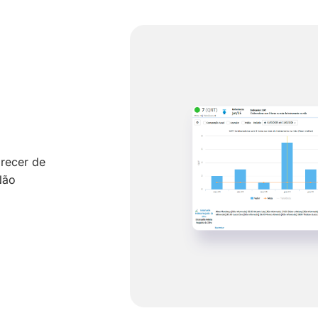
arecer de
N
ão